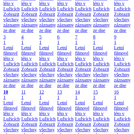
léto v
léto v
léto v
léto v
léto v
léto v
léto v
Lužicích
Lužicích
Lužicích
Lužicích
Lužicích
Lužicích
Lužicích
Zobrazit
Zobrazit
Zobrazit
Zobrazit
Zobrazit
Zobrazit
Zobrazit
všechny
všechny
všechny
všechny
všechny
všechny
všechny
záznamy
záznamy
záznamy
záznamy
záznamy
záznamy
záznamy
ze dne
ze dne
ze dne
ze dne
ze dne
ze dne
ze dne
3
4
5
6
7
8
9
1
1
1
1
1
1
1
Letní
Letní
Letní
Letní
Letní
Letní
Letní
filmové
filmové
filmové
filmové
filmové
filmové
filmové
léto v
léto v
léto v
léto v
léto v
léto v
léto v
Lužicích
Lužicích
Lužicích
Lužicích
Lužicích
Lužicích
Lužicích
Zobrazit
Zobrazit
Zobrazit
Zobrazit
Zobrazit
Zobrazit
Zobrazit
všechny
všechny
všechny
všechny
všechny
všechny
všechny
záznamy
záznamy
záznamy
záznamy
záznamy
záznamy
záznamy
ze dne
ze dne
ze dne
ze dne
ze dne
ze dne
ze dne
10
11
12
13
14
15
16
1
1
1
1
1
1
1
Letní
Letní
Letní
Letní
Letní
Letní
Letní
filmové
filmové
filmové
filmové
filmové
filmové
filmové
léto v
léto v
léto v
léto v
léto v
léto v
léto v
Lužicích
Lužicích
Lužicích
Lužicích
Lužicích
Lužicích
Lužicích
Zobrazit
Zobrazit
Zobrazit
Zobrazit
Zobrazit
Zobrazit
Zobrazit
všechny
všechny
všechny
všechny
všechny
všechny
všechny