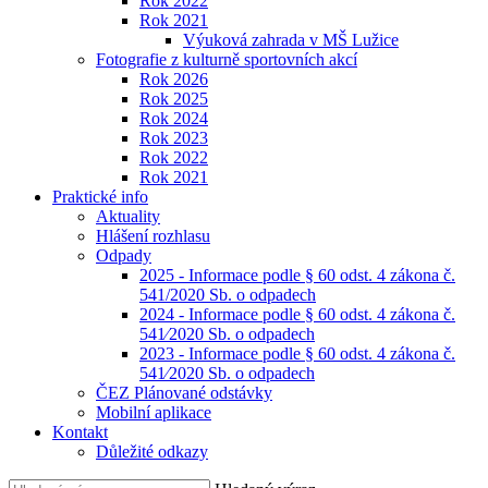
Rok 2022
Rok 2021
Výuková zahrada v MŠ Lužice
Fotografie z kulturně sportovních akcí
Rok 2026
Rok 2025
Rok 2024
Rok 2023
Rok 2022
Rok 2021
Praktické info
Aktuality
Hlášení rozhlasu
Odpady
2025 - Informace podle § 60 odst. 4 zákona č.
541/2020 Sb. o odpadech
2024 - Informace podle § 60 odst. 4 zákona č.
541⁄2020 Sb. o odpadech
2023 - Informace podle § 60 odst. 4 zákona č.
541⁄2020 Sb. o odpadech
ČEZ Plánované odstávky
Mobilní aplikace
Kontakt
Důležité odkazy