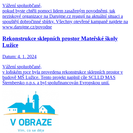
Vážení spoluobčané,
pokud byste chtěli pomoci lidem zasaženým povodněmi, tak
neziskové organizace na Darujme.cz reagují na aktuální situaci a
spouštějí dobročinné sbírky. Všechny otevřené kampaně najdete na
www.darujme.cz/povodne
Rekonstrukce sklepních prostor Mateřské školy
Lužice
Datum:
4. 1. 2024
Vážení spoluobčané,
v loňském roce byla provedena rekonstrukce sklepních prostor v
budově MŠ Lužice. Tento projekt naplnil cíle SCLLD MAS
Šternbersko o.p.s. a byl spolufinancován Evropskou unií.