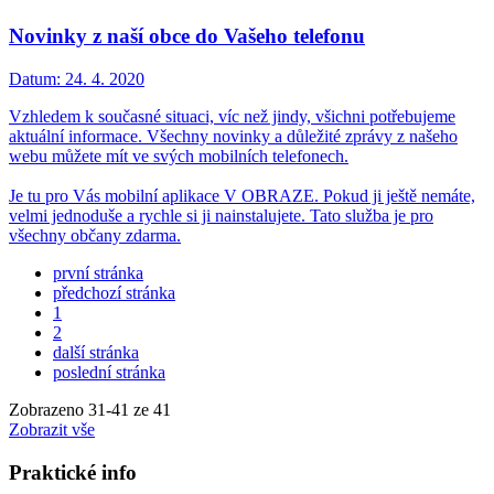
Novinky z naší obce do Vašeho telefonu
Datum:
24. 4. 2020
Vzhledem k současné situaci, víc než jindy, všichni potřebujeme
aktuální informace. Všechny novinky a důležité zprávy z našeho
webu můžete mít ve svých mobilních telefonech.
Je tu pro Vás mobilní aplikace V OBRAZE. Pokud ji ještě nemáte,
velmi jednoduše a rychle si ji nainstalujete. Tato služba je pro
všechny občany zdarma.
první stránka
předchozí stránka
1
2
další stránka
poslední stránka
Zobrazeno
31
-
41
ze 41
Zobrazit vše
Praktické info