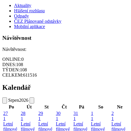
Aktuality
Hlášení rozhlasu
Odpady
ČEZ Plánované odstávky
Mobilní aplikace
Návštěvnost
Návštěvnost:
ONLINE:
0
DNES:
108
TÝDEN:
108
CELKEM:
611516
Kalendář
Srpen
2026
Po
Út
St
Čt
Pá
So
Ne
27
28
29
30
31
1
2
1
1
1
1
1
1
1
Letní
Letní
Letní
Letní
Letní
Letní
Letní
filmové
filmové
filmové
filmové
filmové
filmové
filmové