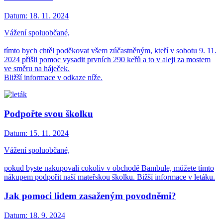
Datum:
18. 11. 2024
Vážení spoluobčané,
tímto bych chtěl poděkovat všem zúčastněným, kteří v sobotu 9. 11.
2024 přišli pomoc vysadit prvních 290 keřů a to v aleji za mostem
ve směru na háječek.
Bližší informace v odkaze níže.
Podpořte svou školku
Datum:
15. 11. 2024
Vážení spoluobčané,
pokud byste nakupovali cokoliv v obchodě Bambule, můžete tímto
nákupem podpořit naší mateřskou školku. Bižší informace v letáku.
Jak pomoci lidem zasaženým povodněmi?
Datum:
18. 9. 2024