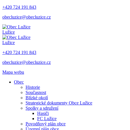
+420 724 191 843
obecluzice@obecluzice.cz
Lužice
Lužice
+420 724 191 843
obecluzice@obecluzice.cz
Mapa webu
Obec
Historie
Současnost
Blízké okolí
Strategické dokumenty Obce Lužice
Spolky a sdružení
Hasiči
FC Lužice
Povodňový plán obce
Územní plán obce