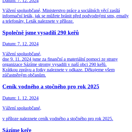
Datum:
7. 12. 2024
Vážení spoluobčané, Ministerstvo práce a sociálních věcí zasílá
informační leták, jak se můžete bránit před podvodnými sms, emaily
a telefonáty. Leták naleznete v příloze.
Společně jsme vysadili 290 keřů
Datum:
7. 12. 2024
Vážení spoluobčané,
dne 9. 11. 2024 jsme za finanční a materiální pomoci ze strany
organizace Sázíme stromy vysadili v naší obci 290 keřů.
Krátkou zprávu a fotky naleznete v odkaze. Děkujeme všem
zúčastněným občanům.
Ceník vodného a stočného pro rok 2025
Datum:
1. 12. 2024
Vážení spoluobčané,
v příloze naleznete ceník vodného a stočného pro rok 2025.
Sázíme keře