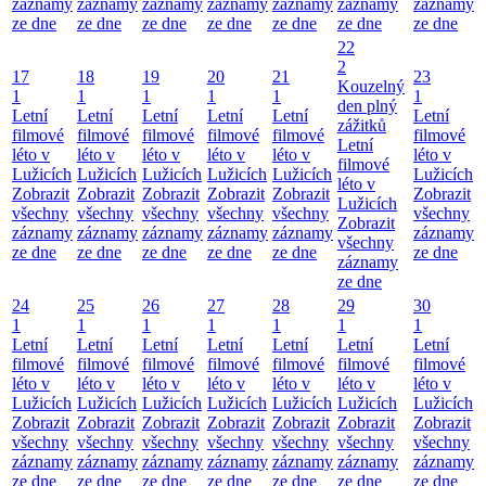
záznamy
záznamy
záznamy
záznamy
záznamy
záznamy
záznamy
ze dne
ze dne
ze dne
ze dne
ze dne
ze dne
ze dne
22
2
17
18
19
20
21
23
Kouzelný
1
1
1
1
1
1
den plný
Letní
Letní
Letní
Letní
Letní
Letní
zážitků
filmové
filmové
filmové
filmové
filmové
filmové
Letní
léto v
léto v
léto v
léto v
léto v
léto v
filmové
Lužicích
Lužicích
Lužicích
Lužicích
Lužicích
Lužicích
léto v
Zobrazit
Zobrazit
Zobrazit
Zobrazit
Zobrazit
Zobrazit
Lužicích
všechny
všechny
všechny
všechny
všechny
všechny
Zobrazit
záznamy
záznamy
záznamy
záznamy
záznamy
záznamy
všechny
ze dne
ze dne
ze dne
ze dne
ze dne
ze dne
záznamy
ze dne
24
25
26
27
28
29
30
1
1
1
1
1
1
1
Letní
Letní
Letní
Letní
Letní
Letní
Letní
filmové
filmové
filmové
filmové
filmové
filmové
filmové
léto v
léto v
léto v
léto v
léto v
léto v
léto v
Lužicích
Lužicích
Lužicích
Lužicích
Lužicích
Lužicích
Lužicích
Zobrazit
Zobrazit
Zobrazit
Zobrazit
Zobrazit
Zobrazit
Zobrazit
všechny
všechny
všechny
všechny
všechny
všechny
všechny
záznamy
záznamy
záznamy
záznamy
záznamy
záznamy
záznamy
ze dne
ze dne
ze dne
ze dne
ze dne
ze dne
ze dne