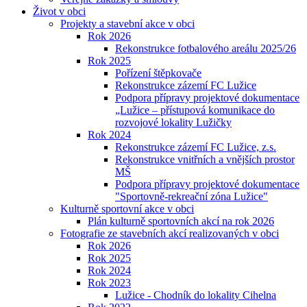
Život v obci
Projekty a stavební akce v obci
Rok 2026
Rekonstrukce fotbalového areálu 2025/26
Rok 2025
Pořízení štěpkovače
Rekonstrukce zázemí FC Lužice
Podpora přípravy projektové dokumentace
„Lužice – přístupová komunikace do
rozvojové lokality Lužičky
Rok 2024
Rekonstrukce zázemí FC Lužice, z.s.
Rekonstrukce vnitřních a vnějších prostor
MŠ
Podpora přípravy projektové dokumentace
"Sportovně-rekreační zóna Lužice"
Kulturně sportovní akce v obci
Plán kulturně sportovních akcí na rok 2026
Fotografie ze stavebních akcí realizovaných v obci
Rok 2026
Rok 2025
Rok 2024
Rok 2023
Lužice - Chodník do lokality Cihelna