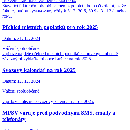
frekvenci fakturace vodného a stočného.
Stávající fakturační období se mění z pololetního na čtvrtletní, tz, že
faktury budou vystavovány vždy k 31.3, 30.6, 30.9 a 31.12 daného
roku.
Přehled místních poplatků pro rok 2025
Datum:
31. 12. 2024
Vážení spoluobčané,
v píloze najdete přehled místních poplatků stanovených obecně
závaznými vyhláškami obce Lužice na rok 2025.
Svozový kalendář na rok 2025
Datum:
12. 12. 2024
Vážení spoluobčané,
v příloze naleznete svozový kalendář na rok 2025.
MPSV varuje před podvodnými SMS, emaily a
telefonáty