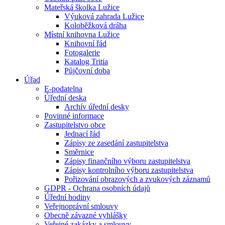
Mateřská školka Lužice
Výuková zahrada Lužice
Koloběžková dráha
Místní knihovna Lužice
Knihovní řád
Fotogalerie
Katalog Tritia
Půjčovní doba
Úřad
E-podatelna
Úřední deska
Archív úřední desky
Povinné informace
Zastupitelstvo obce
Jednací řád
Zápisy ze zasedání zastupitelstva
Směrnice
Zápisy finančního výboru zastupitelstva
Zápisy kontrolního výboru zastupitelstva
Pořizování obrazových a zvukových záznamů
GDPR - Ochrana osobních údajů
Úřední hodiny
Veřejnoprávní smlouvy
Obecně závazné vyhlášky
Veřejné zakázky a smlouvy