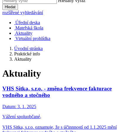
Hledaný výraz
Hledat
rozšířené vyhledávání
Úřední deska
Mateřská škola
Aktuality
Virtuální prohlídka
Úvodní stránka
Praktické info
Aktuality
Aktuality
VHS Sitka, s.r.o. - změna frekvence fakturace
vodného a stočného
Datum:
3. 1. 2025
Vážení spoluobčané,
VHS Sitka, s.r.o. oznamuje, že s účinnností od 1.1.2025 mění