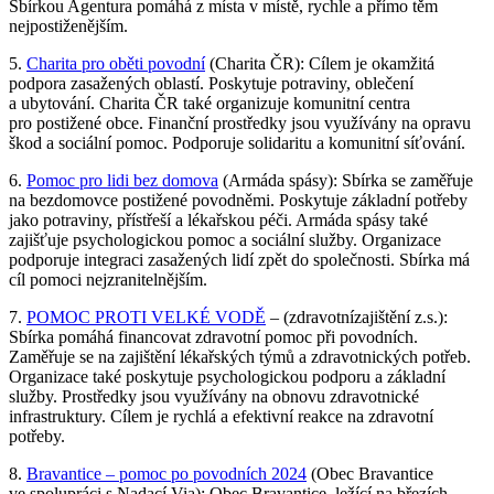
Sbírkou Agentura pomáhá z místa v místě, rychle a přímo těm
nejpostiženějším.
5.
Charita pro oběti povodní
(Charita ČR): Cílem je okamžitá
podpora zasažených oblastí. Poskytuje potraviny, oblečení
a ubytování. Charita ČR také organizuje komunitní centra
pro postižené obce. Finanční prostředky jsou využívány na opravu
škod a sociální pomoc. Podporuje solidaritu a komunitní síťování.
6.
Pomoc pro lidi bez domova
(Armáda spásy): Sbírka se zaměřuje
na bezdomovce postižené povodněmi. Poskytuje základní potřeby
jako potraviny, přístřeší a lékařskou péči. Armáda spásy také
zajišťuje psychologickou pomoc a sociální služby. Organizace
podporuje integraci zasažených lidí zpět do společnosti. Sbírka má
cíl pomoci nejzranitelnějším.
7.
POMOC PROTI VELKÉ VODĚ
– (zdravotnízajištění z.s.):
Sbírka pomáhá financovat zdravotní pomoc při povodních.
Zaměřuje se na zajištění lékařských týmů a zdravotnických potřeb.
Organizace také poskytuje psychologickou podporu a základní
služby. Prostředky jsou využívány na obnovu zdravotnické
infrastruktury. Cílem je rychlá a efektivní reakce na zdravotní
potřeby.
8.
Bravantice – pomoc po povodních 2024
(Obec Bravantice
ve spolupráci s Nadací Via): Obec Bravantice, ležící na březích