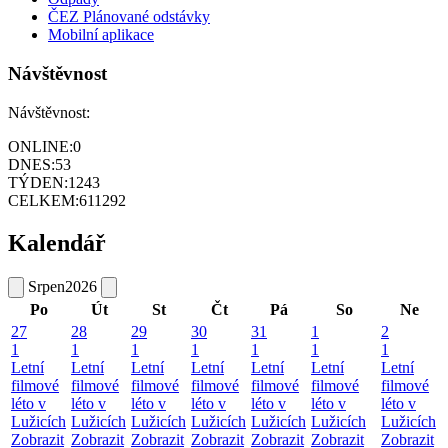
ČEZ Plánované odstávky
Mobilní aplikace
Návštěvnost
Návštěvnost:
ONLINE:
0
DNES:
53
TÝDEN:
1243
CELKEM:
611292
Kalendář
Srpen
2026
Po
Út
St
Čt
Pá
So
Ne
27
28
29
30
31
1
2
1
1
1
1
1
1
1
Letní
Letní
Letní
Letní
Letní
Letní
Letní
filmové
filmové
filmové
filmové
filmové
filmové
filmové
léto v
léto v
léto v
léto v
léto v
léto v
léto v
Lužicích
Lužicích
Lužicích
Lužicích
Lužicích
Lužicích
Lužicích
Zobrazit
Zobrazit
Zobrazit
Zobrazit
Zobrazit
Zobrazit
Zobrazit