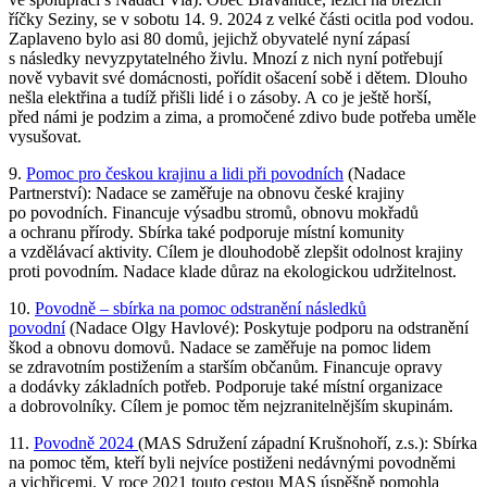
říčky Seziny, se v sobotu 14. 9. 2024 z velké části ocitla pod vodou.
Zaplaveno bylo asi 80 domů, jejichž obyvatelé nyní zápasí
s následky nevyzpytatelného živlu. Mnozí z nich nyní potřebují
nově vybavit své domácnosti, pořídit ošacení sobě i dětem. Dlouho
nešla elektřina a tudíž přišli lidé i o zásoby. A co je ještě horší,
před námi je podzim a zima, a promočené zdivo bude potřeba uměle
vysušovat.
9.
Pomoc pro českou krajinu a lidi při povodních
(Nadace
Partnerství): Nadace se zaměřuje na obnovu české krajiny
po povodních. Financuje výsadbu stromů, obnovu mokřadů
a ochranu přírody. Sbírka také podporuje místní komunity
a vzdělávací aktivity. Cílem je dlouhodobě zlepšit odolnost krajiny
proti povodním. Nadace klade důraz na ekologickou udržitelnost.
10.
Povodně – sbírka na pomoc odstranění následků
povodní
(Nadace Olgy Havlové): Poskytuje podporu na odstranění
škod a obnovu domovů. Nadace se zaměřuje na pomoc lidem
se zdravotním postižením a starším občanům. Financuje opravy
a dodávky základních potřeb. Podporuje také místní organizace
a dobrovolníky. Cílem je pomoc těm nejzranitelnějším skupinám.
11.
Povodně 2024
(MAS Sdružení západní Krušnohoří, z.s.): Sbírka
na pomoc těm, kteří byli nejvíce postiženi nedávnými povodněmi
a vichřicemi. V roce 2021 touto cestou MAS úspěšně pomohla