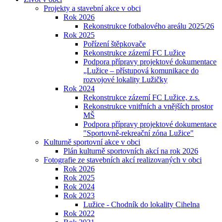
Projekty a stavební akce v obci
Rok 2026
Rekonstrukce fotbalového areálu 2025/26
Rok 2025
Pořízení štěpkovače
Rekonstrukce zázemí FC Lužice
Podpora přípravy projektové dokumentace
„Lužice – přístupová komunikace do
rozvojové lokality Lužičky
Rok 2024
Rekonstrukce zázemí FC Lužice, z.s.
Rekonstrukce vnitřních a vnějších prostor
MŠ
Podpora přípravy projektové dokumentace
"Sportovně-rekreační zóna Lužice"
Kulturně sportovní akce v obci
Plán kulturně sportovních akcí na rok 2026
Fotografie ze stavebních akcí realizovaných v obci
Rok 2026
Rok 2025
Rok 2024
Rok 2023
Lužice - Chodník do lokality Cihelna
Rok 2022