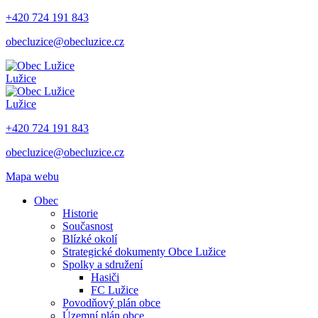
+420 724 191 843
obecluzice@obecluzice.cz
Lužice
Lužice
+420 724 191 843
obecluzice@obecluzice.cz
Mapa webu
Obec
Historie
Současnost
Blízké okolí
Strategické dokumenty Obce Lužice
Spolky a sdružení
Hasiči
FC Lužice
Povodňový plán obce
Územní plán obce