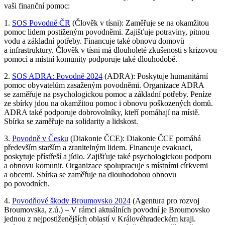
vaši finanční pomoc:
1.
SOS Povodně ČR
(Člověk v tísni): Zaměřuje se na okamžitou
pomoc lidem postiženým povodněmi. Zajišťuje potraviny, pitnou
vodu a základní potřeby. Financuje také obnovu domovů
a infrastruktury. Člověk v tísni má dlouholeté zkušenosti s krizovou
pomocí a místní komunity podporuje také dlouhodobě.
2.
SOS ADRA: Povodně 2024
(ADRA): Poskytuje humanitární
pomoc obyvatelům zasaženým povodněmi. Organizace ADRA
se zaměřuje na psychologickou pomoc a základní potřeby. Peníze
ze sbírky jdou na okamžitou pomoc i obnovu poškozených domů.
ADRA také podporuje dobrovolníky, kteří pomáhají na místě.
Sbírka se zaměřuje na solidarity a lidskost.
3.
Povodně v Česku
(Diakonie ČCE): Diakonie ČCE pomáhá
především starším a zranitelným lidem. Financuje evakuaci,
poskytuje přístřeší a jídlo. Zajišťuje také psychologickou podporu
a obnovu komunit. Organizace spolupracuje s místními církvemi
a obcemi. Sbírka se zaměřuje na dlouhodobou obnovu
po povodních.
4.
Povodňové škody Broumovsko 2024
(Agentura pro rozvoj
Broumovska, z.ú.) – V rámci aktuálních povodní je Broumovsko
jednou z nejpostiženějších oblastí v Královéhradeckém kraji.