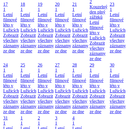
2
17
18
19
20
21
23
Kouzelný
1
1
1
1
1
1
den plný
Letní
Letní
Letní
Letní
Letní
Letní
zážitků
filmové
filmové
filmové
filmové
filmové
filmové
Letní
léto v
léto v
léto v
léto v
léto v
léto v
filmové
Lužicích
Lužicích
Lužicích
Lužicích
Lužicích
Lužicích
léto v
Zobrazit
Zobrazit
Zobrazit
Zobrazit
Zobrazit
Zobrazit
Lužicích
všechny
všechny
všechny
všechny
všechny
všechny
Zobrazit
záznamy
záznamy
záznamy
záznamy
záznamy
záznamy
všechny
ze dne
ze dne
ze dne
ze dne
ze dne
ze dne
záznamy
ze dne
24
25
26
27
28
29
30
1
1
1
1
1
1
1
Letní
Letní
Letní
Letní
Letní
Letní
Letní
filmové
filmové
filmové
filmové
filmové
filmové
filmové
léto v
léto v
léto v
léto v
léto v
léto v
léto v
Lužicích
Lužicích
Lužicích
Lužicích
Lužicích
Lužicích
Lužicích
Zobrazit
Zobrazit
Zobrazit
Zobrazit
Zobrazit
Zobrazit
Zobrazit
všechny
všechny
všechny
všechny
všechny
všechny
všechny
záznamy
záznamy
záznamy
záznamy
záznamy
záznamy
záznamy
ze dne
ze dne
ze dne
ze dne
ze dne
ze dne
ze dne
31
1
2
3
4
1
1
1
1
1
Letní
Letní
Letní
Letní
Letní