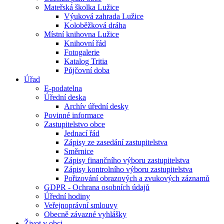
Mateřská školka Lužice
Výuková zahrada Lužice
Koloběžková dráha
Místní knihovna Lužice
Knihovní řád
Fotogalerie
Katalog Tritia
Půjčovní doba
Úřad
E-podatelna
Úřední deska
Archív úřední desky
Povinné informace
Zastupitelstvo obce
Jednací řád
Zápisy ze zasedání zastupitelstva
Směrnice
Zápisy finančního výboru zastupitelstva
Zápisy kontrolního výboru zastupitelstva
Pořizování obrazových a zvukových záznamů
GDPR - Ochrana osobních údajů
Úřední hodiny
Veřejnoprávní smlouvy
Obecně závazné vyhlášky
Život v obci