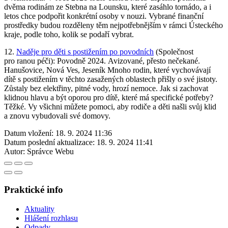
dvěma rodinám ze Stebna na Lounsku, které zasáhlo tornádo, a i
letos chce podpořit konkrétní osoby v nouzi. Vybrané finanční
prostředky budou rozděleny těm nejpotřebnějším v rámci Ústeckého
kraje, podle toho, kolik se podaří vybrat.
12.
Naděje pro děti s postižením po povodních
(Společnost
pro ranou péči): Povodně 2024. Avizované, přesto nečekané.
Hanušovice, Nová Ves, Jeseník Mnoho rodin, které vychovávají
dítě s postižením v těchto zasažených oblastech přišly o své jistoty.
Zůstaly bez elektřiny, pitné vody, hrozí nemoce. Jak si zachovat
klidnou hlavu a být oporou pro dítě, které má specifické potřeby?
Těžké. Vy všichni můžete pomoci, aby rodiče a děti našli svůj klid
a znovu vybudovali své domovy.
Datum vložení:
18. 9. 2024 11:36
Datum poslední aktualizace:
18. 9. 2024 11:41
Autor:
Správce Webu
Praktické info
Aktuality
Hlášení rozhlasu
Odpady