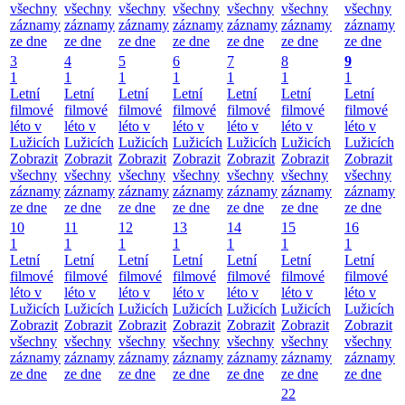
všechny
všechny
všechny
všechny
všechny
všechny
všechny
záznamy
záznamy
záznamy
záznamy
záznamy
záznamy
záznamy
ze dne
ze dne
ze dne
ze dne
ze dne
ze dne
ze dne
3
4
5
6
7
8
9
1
1
1
1
1
1
1
Letní
Letní
Letní
Letní
Letní
Letní
Letní
filmové
filmové
filmové
filmové
filmové
filmové
filmové
léto v
léto v
léto v
léto v
léto v
léto v
léto v
Lužicích
Lužicích
Lužicích
Lužicích
Lužicích
Lužicích
Lužicích
Zobrazit
Zobrazit
Zobrazit
Zobrazit
Zobrazit
Zobrazit
Zobrazit
všechny
všechny
všechny
všechny
všechny
všechny
všechny
záznamy
záznamy
záznamy
záznamy
záznamy
záznamy
záznamy
ze dne
ze dne
ze dne
ze dne
ze dne
ze dne
ze dne
10
11
12
13
14
15
16
1
1
1
1
1
1
1
Letní
Letní
Letní
Letní
Letní
Letní
Letní
filmové
filmové
filmové
filmové
filmové
filmové
filmové
léto v
léto v
léto v
léto v
léto v
léto v
léto v
Lužicích
Lužicích
Lužicích
Lužicích
Lužicích
Lužicích
Lužicích
Zobrazit
Zobrazit
Zobrazit
Zobrazit
Zobrazit
Zobrazit
Zobrazit
všechny
všechny
všechny
všechny
všechny
všechny
všechny
záznamy
záznamy
záznamy
záznamy
záznamy
záznamy
záznamy
ze dne
ze dne
ze dne
ze dne
ze dne
ze dne
ze dne
22