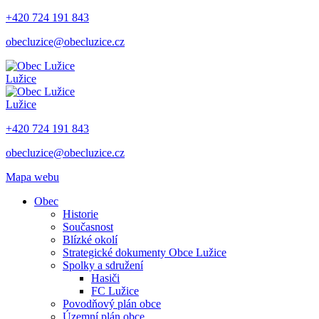
+420 724 191 843
obecluzice@obecluzice.cz
Lužice
Lužice
+420 724 191 843
obecluzice@obecluzice.cz
Mapa webu
Obec
Historie
Současnost
Blízké okolí
Strategické dokumenty Obce Lužice
Spolky a sdružení
Hasiči
FC Lužice
Povodňový plán obce
Územní plán obce