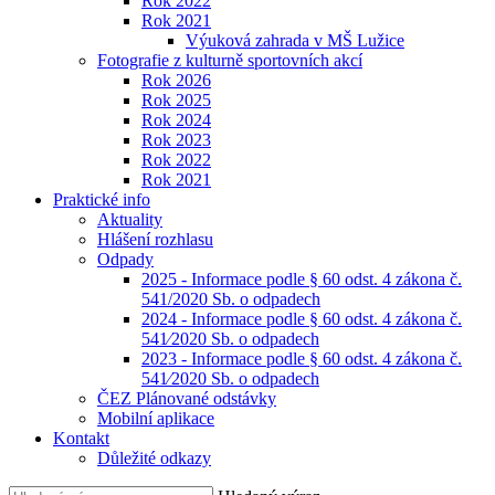
Rok 2022
Rok 2021
Výuková zahrada v MŠ Lužice
Fotografie z kulturně sportovních akcí
Rok 2026
Rok 2025
Rok 2024
Rok 2023
Rok 2022
Rok 2021
Praktické info
Aktuality
Hlášení rozhlasu
Odpady
2025 - Informace podle § 60 odst. 4 zákona č.
541/2020 Sb. o odpadech
2024 - Informace podle § 60 odst. 4 zákona č.
541⁄2020 Sb. o odpadech
2023 - Informace podle § 60 odst. 4 zákona č.
541⁄2020 Sb. o odpadech
ČEZ Plánované odstávky
Mobilní aplikace
Kontakt
Důležité odkazy