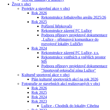
Život v obci
Projekty a stavební akce v obci
Rok 2026
Rekonstrukce fotbalového areálu 2025/26
Rok 2025
Pořízení štěpkovače
Rekonstrukce zázemí FC Lužice
Podpora přípravy projektové dokumentace
„Lužice – přístupová komunikace do
rozvojové lokality Lužičky
Rok 2024
Rekonstrukce zázemí FC Lužice, z.s.
Rekonstrukce vnitřních a vnějších prostor
MŠ
Podpora přípravy projektové dokumentace
"Sportovně-rekreační zóna Lužice"
Kulturně sportovní akce v obci
Plán kulturně sportovních akcí na rok 2026
Fotografie ze stavebních akcí realizovaných v obci
Rok 2026
Rok 2025
Rok 2024
Rok 2023
Lužice - Chodník do lokality Cihelna