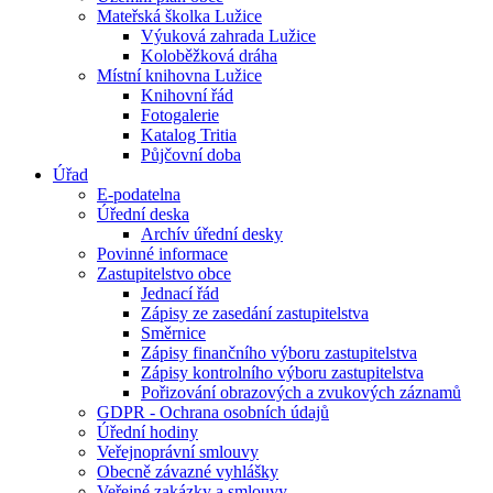
Mateřská školka Lužice
Výuková zahrada Lužice
Koloběžková dráha
Místní knihovna Lužice
Knihovní řád
Fotogalerie
Katalog Tritia
Půjčovní doba
Úřad
E-podatelna
Úřední deska
Archív úřední desky
Povinné informace
Zastupitelstvo obce
Jednací řád
Zápisy ze zasedání zastupitelstva
Směrnice
Zápisy finančního výboru zastupitelstva
Zápisy kontrolního výboru zastupitelstva
Pořizování obrazových a zvukových záznamů
GDPR - Ochrana osobních údajů
Úřední hodiny
Veřejnoprávní smlouvy
Obecně závazné vyhlášky
Veřejné zakázky a smlouvy