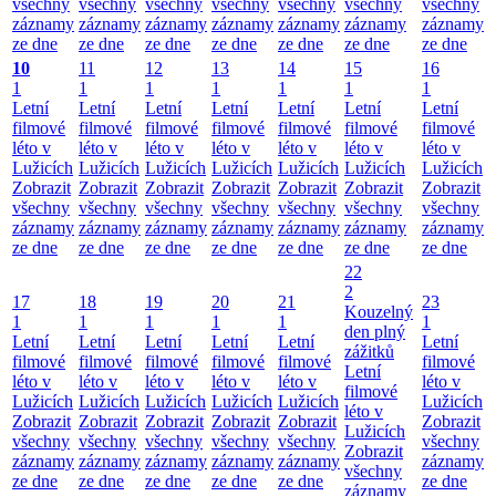
všechny
všechny
všechny
všechny
všechny
všechny
všechny
záznamy
záznamy
záznamy
záznamy
záznamy
záznamy
záznamy
ze dne
ze dne
ze dne
ze dne
ze dne
ze dne
ze dne
10
11
12
13
14
15
16
1
1
1
1
1
1
1
Letní
Letní
Letní
Letní
Letní
Letní
Letní
filmové
filmové
filmové
filmové
filmové
filmové
filmové
léto v
léto v
léto v
léto v
léto v
léto v
léto v
Lužicích
Lužicích
Lužicích
Lužicích
Lužicích
Lužicích
Lužicích
Zobrazit
Zobrazit
Zobrazit
Zobrazit
Zobrazit
Zobrazit
Zobrazit
všechny
všechny
všechny
všechny
všechny
všechny
všechny
záznamy
záznamy
záznamy
záznamy
záznamy
záznamy
záznamy
ze dne
ze dne
ze dne
ze dne
ze dne
ze dne
ze dne
22
2
17
18
19
20
21
23
Kouzelný
1
1
1
1
1
1
den plný
Letní
Letní
Letní
Letní
Letní
Letní
zážitků
filmové
filmové
filmové
filmové
filmové
filmové
Letní
léto v
léto v
léto v
léto v
léto v
léto v
filmové
Lužicích
Lužicích
Lužicích
Lužicích
Lužicích
Lužicích
léto v
Zobrazit
Zobrazit
Zobrazit
Zobrazit
Zobrazit
Zobrazit
Lužicích
všechny
všechny
všechny
všechny
všechny
všechny
Zobrazit
záznamy
záznamy
záznamy
záznamy
záznamy
záznamy
všechny
ze dne
ze dne
ze dne
ze dne
ze dne
ze dne
záznamy