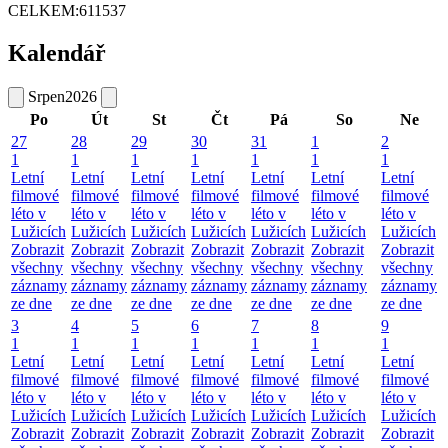
CELKEM:
611537
Kalendář
Srpen
2026
Po
Út
St
Čt
Pá
So
Ne
27
28
29
30
31
1
2
1
1
1
1
1
1
1
Letní
Letní
Letní
Letní
Letní
Letní
Letní
filmové
filmové
filmové
filmové
filmové
filmové
filmové
léto v
léto v
léto v
léto v
léto v
léto v
léto v
Lužicích
Lužicích
Lužicích
Lužicích
Lužicích
Lužicích
Lužicích
Zobrazit
Zobrazit
Zobrazit
Zobrazit
Zobrazit
Zobrazit
Zobrazit
všechny
všechny
všechny
všechny
všechny
všechny
všechny
záznamy
záznamy
záznamy
záznamy
záznamy
záznamy
záznamy
ze dne
ze dne
ze dne
ze dne
ze dne
ze dne
ze dne
3
4
5
6
7
8
9
1
1
1
1
1
1
1
Letní
Letní
Letní
Letní
Letní
Letní
Letní
filmové
filmové
filmové
filmové
filmové
filmové
filmové
léto v
léto v
léto v
léto v
léto v
léto v
léto v
Lužicích
Lužicích
Lužicích
Lužicích
Lužicích
Lužicích
Lužicích
Zobrazit
Zobrazit
Zobrazit
Zobrazit
Zobrazit
Zobrazit
Zobrazit