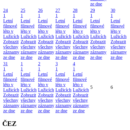
ze dne
24
25
26
27
28
29
30
1
1
1
1
1
1
1
Letní
Letní
Letní
Letní
Letní
Letní
Letní
filmové
filmové
filmové
filmové
filmové
filmové
filmové
léto v
léto v
léto v
léto v
léto v
léto v
léto v
Lužicích
Lužicích
Lužicích
Lužicích
Lužicích
Lužicích
Lužicích
Zobrazit
Zobrazit
Zobrazit
Zobrazit
Zobrazit
Zobrazit
Zobrazit
všechny
všechny
všechny
všechny
všechny
všechny
všechny
záznamy
záznamy
záznamy
záznamy
záznamy
záznamy
záznamy
ze dne
ze dne
ze dne
ze dne
ze dne
ze dne
ze dne
31
1
2
3
4
1
1
1
1
1
Letní
Letní
Letní
Letní
Letní
filmové
filmové
filmové
filmové
filmové
léto v
léto v
léto v
léto v
léto v
5
6
Lužicích
Lužicích
Lužicích
Lužicích
Lužicích
Zobrazit
Zobrazit
Zobrazit
Zobrazit
Zobrazit
všechny
všechny
všechny
všechny
všechny
záznamy
záznamy
záznamy
záznamy
záznamy
ze dne
ze dne
ze dne
ze dne
ze dne
ČEZ