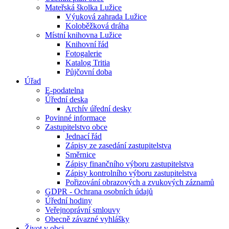
Mateřská školka Lužice
Výuková zahrada Lužice
Koloběžková dráha
Místní knihovna Lužice
Knihovní řád
Fotogalerie
Katalog Tritia
Půjčovní doba
Úřad
E-podatelna
Úřední deska
Archív úřední desky
Povinné informace
Zastupitelstvo obce
Jednací řád
Zápisy ze zasedání zastupitelstva
Směrnice
Zápisy finančního výboru zastupitelstva
Zápisy kontrolního výboru zastupitelstva
Pořizování obrazových a zvukových záznamů
GDPR - Ochrana osobních údajů
Úřední hodiny
Veřejnoprávní smlouvy
Obecně závazné vyhlášky
Život v obci