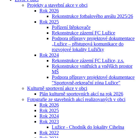
Projekty a stavební akce v obci
Rok 2026
Rekonstrukce fotbalového areálu 2025/26
Rok 2025
Pořízení štěpkovače
Rekonstrukce zázemí FC Lužice
Podpora přípravy projektové dokumentace
„Lužice – přístupová komunikace do
rozvojové lokality Lužičky
Rok 2024
Rekonstrukce zázemí FC Lužice, z.s.
Rekonstrukce vnitřních a vnějších prostor
MŠ
Podpora přípravy projektové dokumentace
"Sportovně-rekreační zóna Lužice"
Kulturně sportovní akce v obci
Plán kulturně sportovních akcí na rok 2026
Fotografie ze stavebních akcí realizovaných v obci
Rok 2026
Rok 2025
Rok 2024
Rok 2023
Lužice - Chodník do lokality Cihelna
Rok 2022