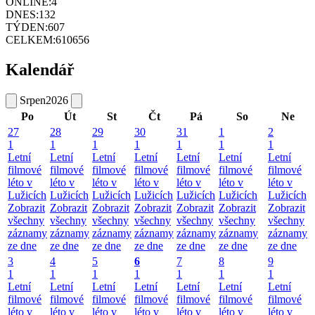
ONLINE:
4
DNES:
132
TÝDEN:
607
CELKEM:
610656
Kalendář
Srpen
2026
Po
Út
St
Čt
Pá
So
Ne
27
28
29
30
31
1
2
1
1
1
1
1
1
1
Letní
Letní
Letní
Letní
Letní
Letní
Letní
filmové
filmové
filmové
filmové
filmové
filmové
filmové
léto v
léto v
léto v
léto v
léto v
léto v
léto v
Lužicích
Lužicích
Lužicích
Lužicích
Lužicích
Lužicích
Lužicích
Zobrazit
Zobrazit
Zobrazit
Zobrazit
Zobrazit
Zobrazit
Zobrazit
všechny
všechny
všechny
všechny
všechny
všechny
všechny
záznamy
záznamy
záznamy
záznamy
záznamy
záznamy
záznamy
ze dne
ze dne
ze dne
ze dne
ze dne
ze dne
ze dne
3
4
5
6
7
8
9
1
1
1
1
1
1
1
Letní
Letní
Letní
Letní
Letní
Letní
Letní
filmové
filmové
filmové
filmové
filmové
filmové
filmové
léto v
léto v
léto v
léto v
léto v
léto v
léto v