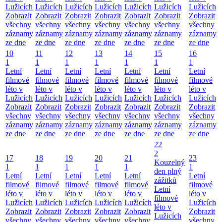
Lužicích
Lužicích
Lužicích
Lužicích
Lužicích
Lužicích
Lužicích
Zobrazit
Zobrazit
Zobrazit
Zobrazit
Zobrazit
Zobrazit
Zobrazit
všechny
všechny
všechny
všechny
všechny
všechny
všechny
záznamy
záznamy
záznamy
záznamy
záznamy
záznamy
záznamy
ze dne
ze dne
ze dne
ze dne
ze dne
ze dne
ze dne
10
11
12
13
14
15
16
1
1
1
1
1
1
1
Letní
Letní
Letní
Letní
Letní
Letní
Letní
filmové
filmové
filmové
filmové
filmové
filmové
filmové
léto v
léto v
léto v
léto v
léto v
léto v
léto v
Lužicích
Lužicích
Lužicích
Lužicích
Lužicích
Lužicích
Lužicích
Zobrazit
Zobrazit
Zobrazit
Zobrazit
Zobrazit
Zobrazit
Zobrazit
všechny
všechny
všechny
všechny
všechny
všechny
všechny
záznamy
záznamy
záznamy
záznamy
záznamy
záznamy
záznamy
ze dne
ze dne
ze dne
ze dne
ze dne
ze dne
ze dne
22
2
17
18
19
20
21
23
Kouzelný
1
1
1
1
1
1
den plný
Letní
Letní
Letní
Letní
Letní
Letní
zážitků
filmové
filmové
filmové
filmové
filmové
filmové
Letní
léto v
léto v
léto v
léto v
léto v
léto v
filmové
Lužicích
Lužicích
Lužicích
Lužicích
Lužicích
Lužicích
léto v
Zobrazit
Zobrazit
Zobrazit
Zobrazit
Zobrazit
Zobrazit
Lužicích
všechny
všechny
všechny
všechny
všechny
všechny