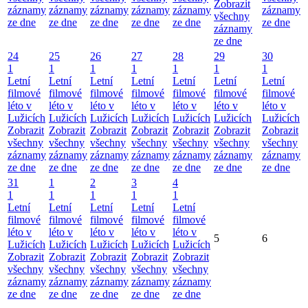
Zobrazit
záznamy
záznamy
záznamy
záznamy
záznamy
záznamy
všechny
ze dne
ze dne
ze dne
ze dne
ze dne
ze dne
záznamy
ze dne
24
25
26
27
28
29
30
1
1
1
1
1
1
1
Letní
Letní
Letní
Letní
Letní
Letní
Letní
filmové
filmové
filmové
filmové
filmové
filmové
filmové
léto v
léto v
léto v
léto v
léto v
léto v
léto v
Lužicích
Lužicích
Lužicích
Lužicích
Lužicích
Lužicích
Lužicích
Zobrazit
Zobrazit
Zobrazit
Zobrazit
Zobrazit
Zobrazit
Zobrazit
všechny
všechny
všechny
všechny
všechny
všechny
všechny
záznamy
záznamy
záznamy
záznamy
záznamy
záznamy
záznamy
ze dne
ze dne
ze dne
ze dne
ze dne
ze dne
ze dne
31
1
2
3
4
1
1
1
1
1
Letní
Letní
Letní
Letní
Letní
filmové
filmové
filmové
filmové
filmové
léto v
léto v
léto v
léto v
léto v
5
6
Lužicích
Lužicích
Lužicích
Lužicích
Lužicích
Zobrazit
Zobrazit
Zobrazit
Zobrazit
Zobrazit
všechny
všechny
všechny
všechny
všechny
záznamy
záznamy
záznamy
záznamy
záznamy
ze dne
ze dne
ze dne
ze dne
ze dne