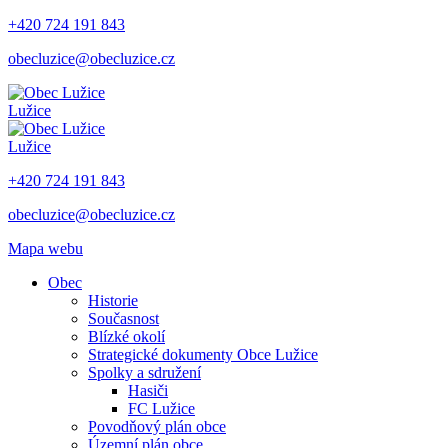
+420 724 191 843
obecluzice@obecluzice.cz
Lužice
Lužice
+420 724 191 843
obecluzice@obecluzice.cz
Mapa webu
Obec
Historie
Současnost
Blízké okolí
Strategické dokumenty Obce Lužice
Spolky a sdružení
Hasiči
FC Lužice
Povodňový plán obce
Územní plán obce