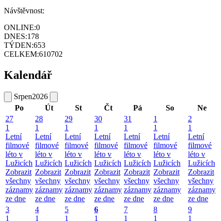
Návštěvnost:
ONLINE:
0
DNES:
178
TÝDEN:
653
CELKEM:
610702
Kalendář
Srpen
2026
Po
Út
St
Čt
Pá
So
Ne
27
28
29
30
31
1
2
1
1
1
1
1
1
1
Letní
Letní
Letní
Letní
Letní
Letní
Letní
filmové
filmové
filmové
filmové
filmové
filmové
filmové
léto v
léto v
léto v
léto v
léto v
léto v
léto v
Lužicích
Lužicích
Lužicích
Lužicích
Lužicích
Lužicích
Lužicích
Zobrazit
Zobrazit
Zobrazit
Zobrazit
Zobrazit
Zobrazit
Zobrazit
všechny
všechny
všechny
všechny
všechny
všechny
všechny
záznamy
záznamy
záznamy
záznamy
záznamy
záznamy
záznamy
ze dne
ze dne
ze dne
ze dne
ze dne
ze dne
ze dne
3
4
5
6
7
8
9
1
1
1
1
1
1
1