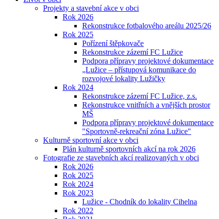
Projekty a stavební akce v obci
Rok 2026
Rekonstrukce fotbalového areálu 2025/26
Rok 2025
Pořízení štěpkovače
Rekonstrukce zázemí FC Lužice
Podpora přípravy projektové dokumentace
„Lužice – přístupová komunikace do
rozvojové lokality Lužičky
Rok 2024
Rekonstrukce zázemí FC Lužice, z.s.
Rekonstrukce vnitřních a vnějších prostor
MŠ
Podpora přípravy projektové dokumentace
"Sportovně-rekreační zóna Lužice"
Kulturně sportovní akce v obci
Plán kulturně sportovních akcí na rok 2026
Fotografie ze stavebních akcí realizovaných v obci
Rok 2026
Rok 2025
Rok 2024
Rok 2023
Lužice - Chodník do lokality Cihelna
Rok 2022