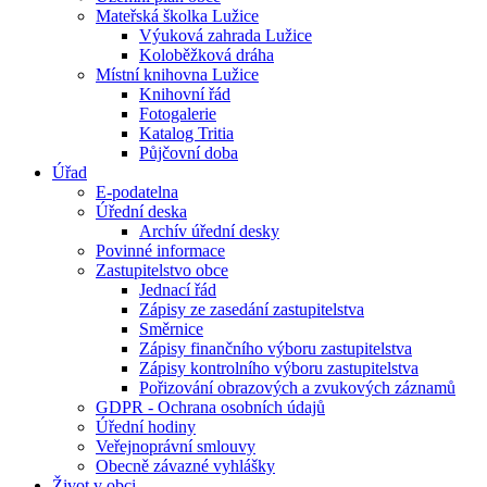
Mateřská školka Lužice
Výuková zahrada Lužice
Koloběžková dráha
Místní knihovna Lužice
Knihovní řád
Fotogalerie
Katalog Tritia
Půjčovní doba
Úřad
E-podatelna
Úřední deska
Archív úřední desky
Povinné informace
Zastupitelstvo obce
Jednací řád
Zápisy ze zasedání zastupitelstva
Směrnice
Zápisy finančního výboru zastupitelstva
Zápisy kontrolního výboru zastupitelstva
Pořizování obrazových a zvukových záznamů
GDPR - Ochrana osobních údajů
Úřední hodiny
Veřejnoprávní smlouvy
Obecně závazné vyhlášky
Život v obci