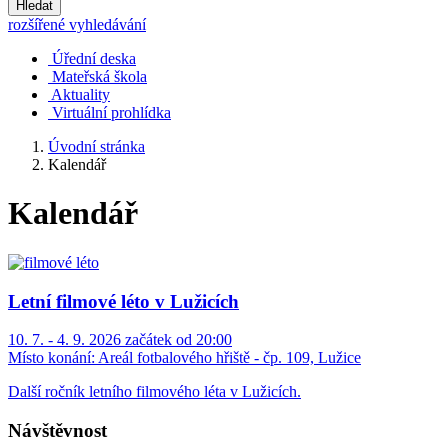
Hledat
rozšířené vyhledávání
Úřední deska
Mateřská škola
Aktuality
Virtuální prohlídka
Úvodní stránka
Kalendář
Kalendář
Letní filmové léto v Lužicích
10. 7. - 4. 9. 2026 začátek od 20:00
Místo konání:
Areál fotbalového hřiště - čp. 109, Lužice
Další ročník letního filmového léta v Lužicích.
Návštěvnost