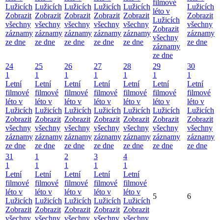
filmové
Lužicích
Lužicích
Lužicích
Lužicích
Lužicích
Lužicích
léto v
Zobrazit
Zobrazit
Zobrazit
Zobrazit
Zobrazit
Zobrazit
Lužicích
všechny
všechny
všechny
všechny
všechny
všechny
Zobrazit
záznamy
záznamy
záznamy
záznamy
záznamy
záznamy
všechny
ze dne
ze dne
ze dne
ze dne
ze dne
ze dne
záznamy
ze dne
24
25
26
27
28
29
30
1
1
1
1
1
1
1
Letní
Letní
Letní
Letní
Letní
Letní
Letní
filmové
filmové
filmové
filmové
filmové
filmové
filmové
léto v
léto v
léto v
léto v
léto v
léto v
léto v
Lužicích
Lužicích
Lužicích
Lužicích
Lužicích
Lužicích
Lužicích
Zobrazit
Zobrazit
Zobrazit
Zobrazit
Zobrazit
Zobrazit
Zobrazit
všechny
všechny
všechny
všechny
všechny
všechny
všechny
záznamy
záznamy
záznamy
záznamy
záznamy
záznamy
záznamy
ze dne
ze dne
ze dne
ze dne
ze dne
ze dne
ze dne
31
1
2
3
4
1
1
1
1
1
Letní
Letní
Letní
Letní
Letní
filmové
filmové
filmové
filmové
filmové
léto v
léto v
léto v
léto v
léto v
5
6
Lužicích
Lužicích
Lužicích
Lužicích
Lužicích
Zobrazit
Zobrazit
Zobrazit
Zobrazit
Zobrazit
všechny
všechny
všechny
všechny
všechny