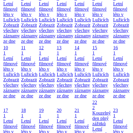
Letní
Letní
Letní
Letní
Letní
Letní
Letní
filmové
filmové
filmové
filmové
filmové
filmové
filmové
léto v
léto v
léto v
léto v
léto v
léto v
léto v
Lužicích
Lužicích
Lužicích
Lužicích
Lužicích
Lužicích
Lužicích
Zobrazit
Zobrazit
Zobrazit
Zobrazit
Zobrazit
Zobrazit
Zobrazit
všechny
všechny
všechny
všechny
všechny
všechny
všechny
záznamy
záznamy
záznamy
záznamy
záznamy
záznamy
záznamy
ze dne
ze dne
ze dne
ze dne
ze dne
ze dne
ze dne
10
11
12
13
14
15
16
1
1
1
1
1
1
1
Letní
Letní
Letní
Letní
Letní
Letní
Letní
filmové
filmové
filmové
filmové
filmové
filmové
filmové
léto v
léto v
léto v
léto v
léto v
léto v
léto v
Lužicích
Lužicích
Lužicích
Lužicích
Lužicích
Lužicích
Lužicích
Zobrazit
Zobrazit
Zobrazit
Zobrazit
Zobrazit
Zobrazit
Zobrazit
všechny
všechny
všechny
všechny
všechny
všechny
všechny
záznamy
záznamy
záznamy
záznamy
záznamy
záznamy
záznamy
ze dne
ze dne
ze dne
ze dne
ze dne
ze dne
ze dne
22
2
17
18
19
20
21
23
Kouzelný
1
1
1
1
1
1
den plný
Letní
Letní
Letní
Letní
Letní
Letní
zážitků
filmové
filmové
filmové
filmové
filmové
filmové
Letní
léto v
léto v
léto v
léto v
léto v
léto v