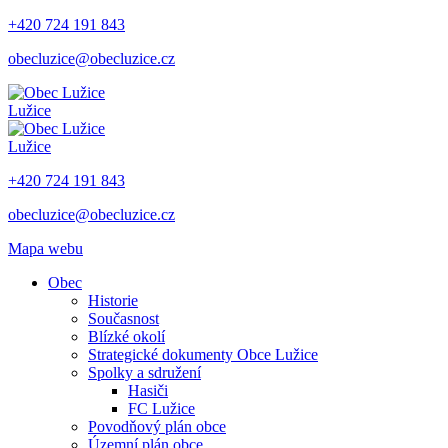
+420 724 191 843
obecluzice@obecluzice.cz
Lužice
Lužice
+420 724 191 843
obecluzice@obecluzice.cz
Mapa webu
Obec
Historie
Současnost
Blízké okolí
Strategické dokumenty Obce Lužice
Spolky a sdružení
Hasiči
FC Lužice
Povodňový plán obce
Územní plán obce